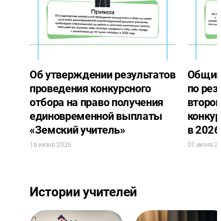
Об утверждении результатов
Общий 
проведения конкурсного
по рез
отбора на право получения
второг
единовременной выплаты
конкур
«Земский учитель»
в 2026
16 июня 2026
01 июня 2
Истории учителей