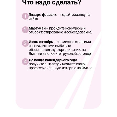
Что надо сделать?
Январь-февраль
– подайте заявку на
1
сайте
Март-май
– пройдите конкурсный
2
отбор (тестирование и собеседование)
Июнь-октябрь
– совместно с нашими
3
специалистами выберите
образовательную организацию на
Ямале и заключите трудовой договор
До конца календарного года
–
4
получите выплату и начните свою
профессиональную историю на Ямале