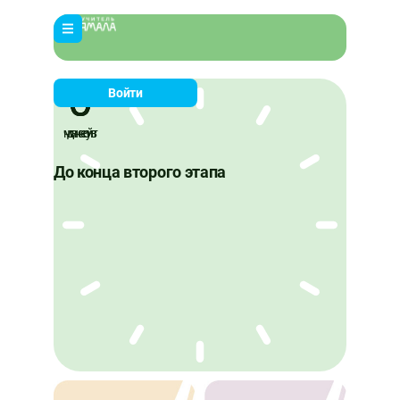
0
0
0
Войти
минут
часов
дней
До конца второго этапа